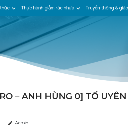
 thức
Thực hành giảm rác nhựa
Truyền thông & giá
ZERO – ANH HÙNG 0] TỐ UYÊ
Admin