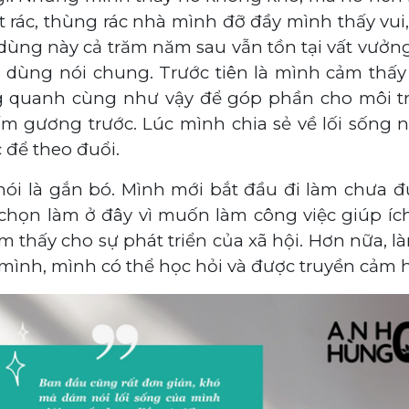
ít rác, thùng rác nhà mình đỡ đầy mình thấy vui
ình dùng này cả trăm năm sau vẫn tồn tại vất vưở
 dùng nói chung. Trước tiên là mình cảm thấy v
 quanh cùng như vậy để góp phần cho môi t
 gương trước. Lúc mình chia sẻ về lối sống 
 để theo đuổi.
nói là gắn bó. Mình mới bắt đầu đi làm chưa đ
 chọn làm ở đây vì muốn làm công việc giúp ích 
 thấy cho sự phát triển của xã hội. Hơn nữa, l
ình, mình có thể học hỏi và được truyền cảm 