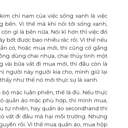
im chỉ nam của việc sống xanh là việc
g bền. Vì thế mà khi nói tới sống xanh,
òn gì là bền nữa. Nói kĩ hơn thì việc đó
y bớt được bao nhiêu rác rồi. Vì thế nếu
sẵn có, hoặc mua mới, thì cũng cố gắng
ông dùng chai nhựa, chai thủy tinh một
vài bữa vất đi mua mới, thì đâu còn là
ì người này người kia cho, mình giữ lại
hấy như thế nó mới thực sự là xanh.
bộ mặc luân phiên, thế là đủ. Nếu thực
có quần áo mặc phù hợp, thì mình mua,
ệu tự nhiên, hay quần áo secondhand thì
ó vất đi đâu mà hại môi trường. Nhưng
i nguyên rồi. Vì thế mua quần áo, mua hộp