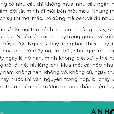
ông có nhu cầu thì không mua, nhu cầu ngắn hạ
 năm, đôi tất mình đi mỗi bên một màu. Nhưng 
ch sự thì mới mặc. Đồ dùng mà bền, và đủ nhu 
uan sát kĩ mọi thứ mình tiêu dùng hàng ngày, x
ao lâu. Nhiều lần mình thấy trong group về số
 chảy nước. Người ta hay dùng hộp thiếc, hay 
nhựa nhỏ có mấy nghìn thôi, nhưng mình dù
ngày là nó han, mình không biết xử lý thế nào
 trôi đi hết rất lãng phí. Mua một cái hộp nhự
y năm không han, không vỡ, không cũ, ngày thườ
chảy nước thì vẫn nguyên trong hộp, bị chảy 
g thân thiện môi trường, nhưng thân thiện ha