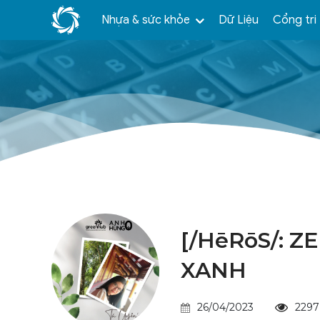
Nhựa & sức khỏe
Dữ Liệu
Cổng tri
[/HēRōS/: 
XANH
26/04/2023
2297