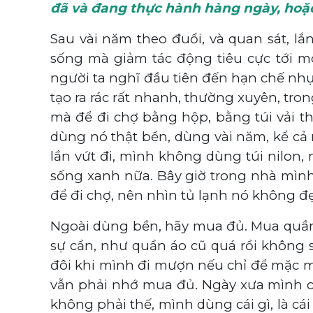
đã và đang thực hành hàng ngày, hoặ
Sau vài năm theo đuổi, và quan sát, 
sống mà giảm tác động tiêu cực tới môi
người ta nghĩ đầu tiên đến hạn chế nhựa
tạo ra rác rất nhanh, thường xuyên, tro
mà để đi chợ bằng hộp, bằng túi vải t
dùng nó thật bền, dùng vài năm, kể cả
lần vứt đi, mình không dùng túi nilon
sống xanh nữa. Bây giờ trong nhà mình 
để đi chợ, nên nhìn tủ lạnh nó không 
Ngoài dùng bền, hãy mua đủ. Mua quần 
sự cần, như quần áo cũ quá rồi không
đôi khi mình đi mượn nếu chỉ để mặc mộ
vẫn phải nhớ mua đủ. Ngày xưa mình c
không phải thế, mình dùng cái gì, là cái