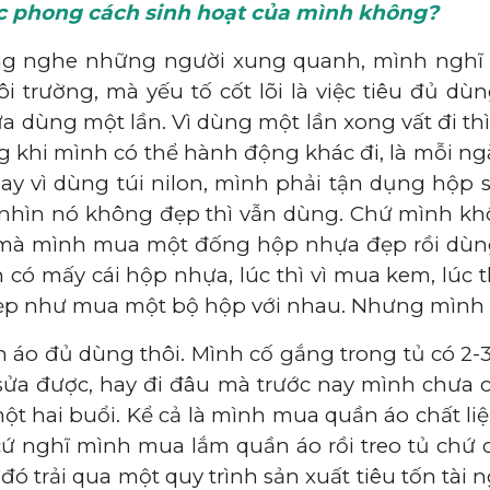
c phong cách sinh hoạt của mình không?
lắng nghe những người xung quanh, mình nghĩ k
 trường, mà yếu tố cốt lõi là việc tiêu đủ dùn
 dùng một lần. Vì dùng một lần xong vất đi thì c
ng khi mình có thể hành động khác đi, là mỗi ngà
hay vì dùng túi nilon, mình phải tận dụng hộp 
 nhìn nó không đẹp thì vẫn dùng. Chứ mình kh
, mà mình mua một đống hộp nhựa đẹp rồi dùng 
có mấy cái hộp nhựa, lúc thì vì mua kem, lúc th
đẹp như mua một bộ hộp với nhau. Nhưng mình t
áo đủ dùng thôi. Mình cố gắng trong tủ có 2-3 
 sửa được, hay đi đâu mà trước nay mình chưa 
t hai buổi. Kể cả là mình mua quần áo chất li
ứ nghĩ mình mua lắm quần áo rồi treo tủ chứ c
 đó trải qua một quy trình sản xuất tiêu tốn tà